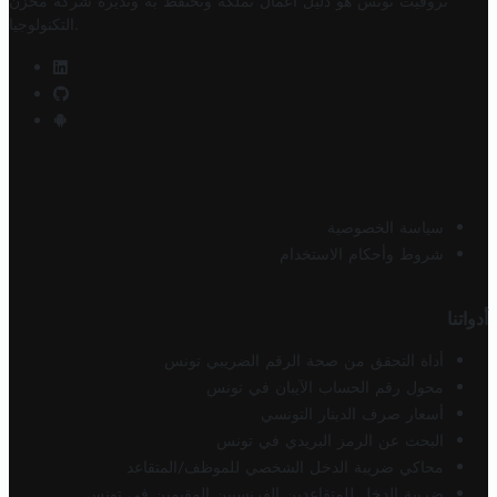
تروفيت تونس هو دليل أعمال تملكه وتحتفظ به وتديره
شركة مخزن
.
التكنولوجيا
سياسة الخصوصية
شروط وأحكام الاستخدام
أدواتنا
أداة التحقق من صحة الرقم الضريبي تونس
محول رقم الحساب الآيبان في تونس
أسعار صرف الدينار التونسي
البحث عن الرمز البريدي في تونس
محاكي ضريبة الدخل الشخصي للموظف/المتقاعد
ضريبة الدخل للمتقاعدين الفرنسيين المقيمين في تونس