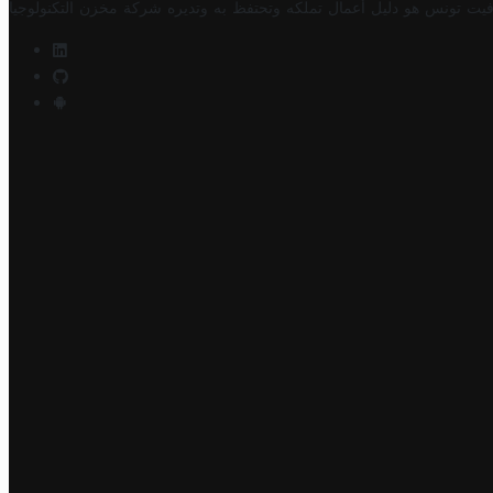
فيت تونس هو دليل أعمال تملكه وتحتفظ به وتديره
شركة مخزن التكنولوجيا