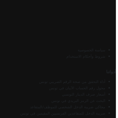
سياسة الخصوصية
شروط وأحكام الاستخدام
أدواتنا
أداة التحقق من صحة الرقم الضريبي تونس
محول رقم الحساب الآيبان في تونس
أسعار صرف الدينار التونسي
البحث عن الرمز البريدي في تونس
محاكي ضريبة الدخل الشخصي للموظف/المتقاعد
ضريبة الدخل للمتقاعدين الفرنسيين المقيمين في تونس