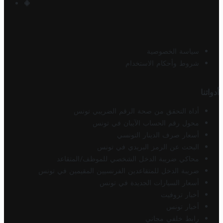
سياسة الخصوصية
شروط وأحكام الاستخدام
أدواتنا
أداة التحقق من صحة الرقم الضريبي تونس
محول رقم الحساب الآيبان في تونس
أسعار صرف الدينار التونسي
البحث عن الرمز البريدي في تونس
محاكي ضريبة الدخل الشخصي للموظف/المتقاعد
ضريبة الدخل للمتقاعدين الفرنسيين المقيمين في تونس
أسعار السيارات الجديدة في تونس
أخبار تروفيت
أخبار تونس
رابط خلفي مجاني