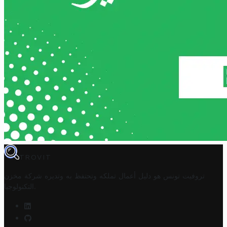
TROVIT
تروفيت تونس هو دليل أعمال تملكه وتحتفظ به وتديره
شركة مخزن
.
التكنولوجيا