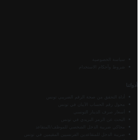
سياسة الخصوصية
شروط وأحكام الاستخدام
أدواتنا
أداة التحقق من صحة الرقم الضريبي تونس
محول رقم الحساب الآيبان في تونس
أسعار صرف الدينار التونسي
البحث عن الرمز البريدي في تونس
محاكي ضريبة الدخل الشخصي للموظف/المتقاعد
ضريبة الدخل للمتقاعدين الفرنسيين المقيمين في تونس