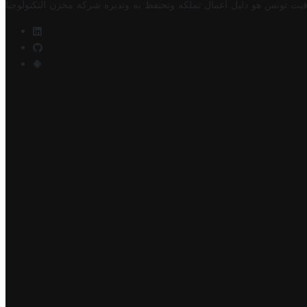
فيت تونس هو دليل أعمال تملكه وتحتفظ به وتديره
شركة مخزن التكنولوجيا