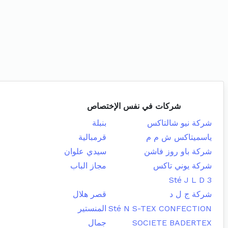
شركات في نفس الإختصاص
شركة نيو شالتاكس
بنبلة
ياسميتاكس ش م م
قرمبالية
شركة باو روز فاشن
سيدي علوان
شركة يوني تاكس
مجاز الباب
Sté J L D 3
شركة ج ل د
قصر هلال
Sté N S-TEX CONFECTION
المنستير
SOCIETE BADERTEX
جمال