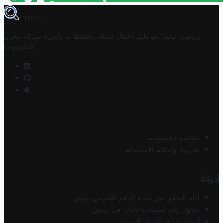
TROVIT
تروفيت تونس هو دليل أعمال تملكه وتحتفظ به وتديره
شركة مخزن
.
التكنولوجيا
سياسة الخصوصية
شروط وأحكام الاستخدام
أدواتنا
أداة التحقق من صحة الرقم الضريبي تونس
محول رقم الحساب الآيبان في تونس
أسعار صرف الدينار التونسي