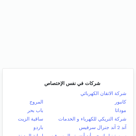
شركات في نفس الإختصاص
شركة الاتقان الكهربائي
كانبور
المروج
موداتا
باب بحر
شركة التريكي للكهرباء و الخدمات
ساقية الزيت
آند 2 آند جنرال سرفيس
باردو
سوستينبل إنرجي أند أندستريال سرفيس
اريانة المدينة