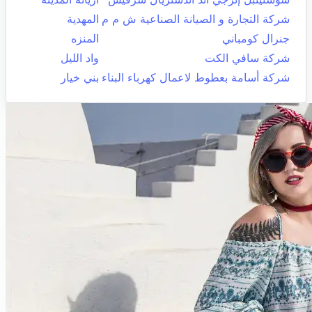
شركة التجارة و الصيانة الصناعية ش م م
المهدية
جنرال كومباني
المنزه
شركة سافي الكت
واد الليل
شركة أسامة بعطوط لاعمال كهرباء البناء
بني خيار