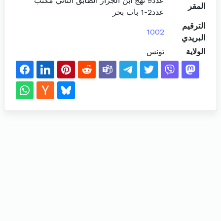
عدد9 نهج ابن الجزار الطابق الثاني مكتب
المقر
عدد2-1 باب بحر
الترقيم
1002
البريدي
الولاية
تونس