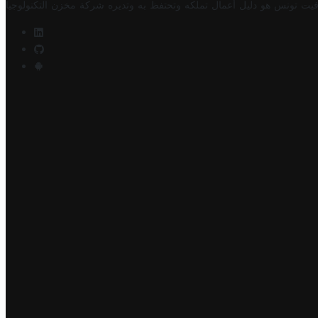
فيت تونس هو دليل أعمال تملكه وتحتفظ به وتديره
شركة مخزن التكنولوجيا