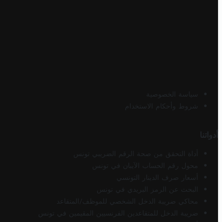
سياسة الخصوصية
شروط وأحكام الاستخدام
أدواتنا
أداة التحقق من صحة الرقم الضريبي تونس
محول رقم الحساب الآيبان في تونس
أسعار صرف الدينار التونسي
البحث عن الرمز البريدي في تونس
محاكي ضريبة الدخل الشخصي للموظف/المتقاعد
ضريبة الدخل للمتقاعدين الفرنسيين المقيمين في تونس