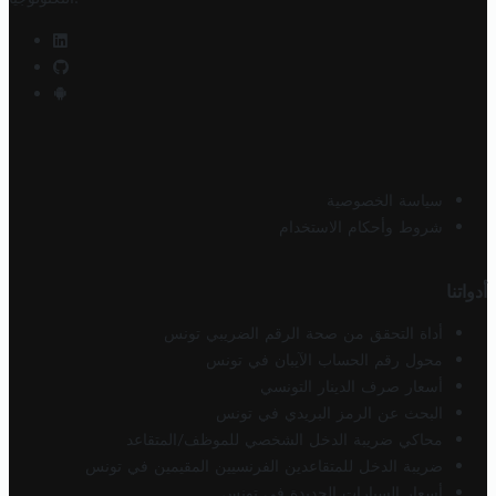
سياسة الخصوصية
شروط وأحكام الاستخدام
أدواتنا
أداة التحقق من صحة الرقم الضريبي تونس
محول رقم الحساب الآيبان في تونس
أسعار صرف الدينار التونسي
البحث عن الرمز البريدي في تونس
محاكي ضريبة الدخل الشخصي للموظف/المتقاعد
ضريبة الدخل للمتقاعدين الفرنسيين المقيمين في تونس
أسعار السيارات الجديدة في تونس