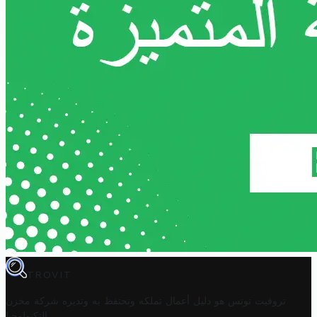
TROVIT
تروفيت تونس هو دليل أعمال تملكه وتحتفظ به وتديره
شركة مخزن
.
التكنولوجيا