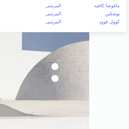
مافوصا كافيه
المرسى
بوشكين
المرسى
كوول فوود
المرسى