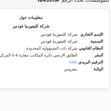
للمؤسسات تحت الرقم
1643515F
.
معلومات حول
شركة كليفورنيا فودس
الإسم التجاري
شركة كليفورنيا فودس
التسمية
شركة كليفورنيا فودس
النظام القانوني
شركة ذات المسؤولية المحدودة
المقر
الطابق الارضي دائرة المكاتب مغازة 6-5 المركز العمراني الشمالي المنزه
الترقيم البريدي
1082
الولاية
بنعروس