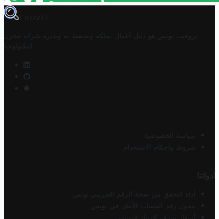
TROVIT
تروفيت تونس هو دليل أعمال تملكه وتحتفظ به وتديره
شركة مخزن
.
التكنولوجيا
سياسة الخصوصية
شروط وأحكام الاستخدام
أدواتنا
أداة التحقق من صحة الرقم الضريبي تونس
محول رقم الحساب الآيبان في تونس
أسعار صرف الدينار التونسي