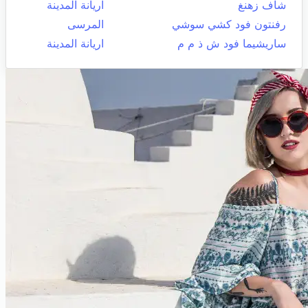
شاف زهنغ
اريانة المدينة
رفنتون فود كشي سوشي
المرسى
ساريشيما فود ش ذ م م
اريانة المدينة