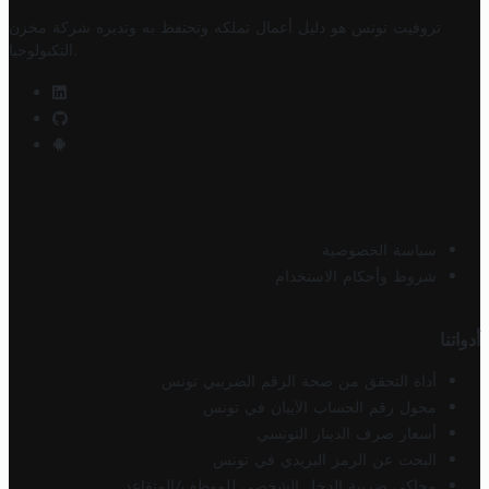
تروفيت تونس هو دليل أعمال تملكه وتحتفظ به وتديره
شركة مخزن
.
التكنولوجيا
سياسة الخصوصية
شروط وأحكام الاستخدام
أدواتنا
أداة التحقق من صحة الرقم الضريبي تونس
محول رقم الحساب الآيبان في تونس
أسعار صرف الدينار التونسي
البحث عن الرمز البريدي في تونس
محاكي ضريبة الدخل الشخصي للموظف/المتقاعد