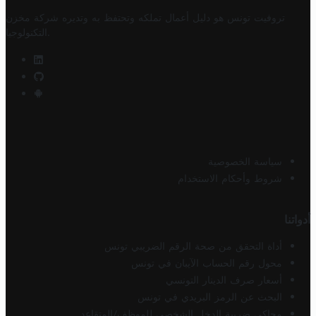
تروفيت تونس هو دليل أعمال تملكه وتحتفظ به وتديره
شركة مخزن
.
التكنولوجيا
سياسة الخصوصية
شروط وأحكام الاستخدام
أدواتنا
أداة التحقق من صحة الرقم الضريبي تونس
محول رقم الحساب الآيبان في تونس
أسعار صرف الدينار التونسي
البحث عن الرمز البريدي في تونس
محاكي ضريبة الدخل الشخصي للموظف/المتقاعد