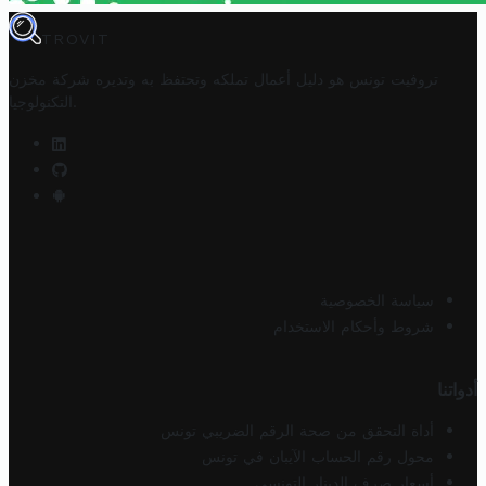
TROVIT
تروفيت تونس هو دليل أعمال تملكه وتحتفظ به وتديره
شركة مخزن
.
التكنولوجيا
سياسة الخصوصية
شروط وأحكام الاستخدام
أدواتنا
أداة التحقق من صحة الرقم الضريبي تونس
محول رقم الحساب الآيبان في تونس
أسعار صرف الدينار التونسي