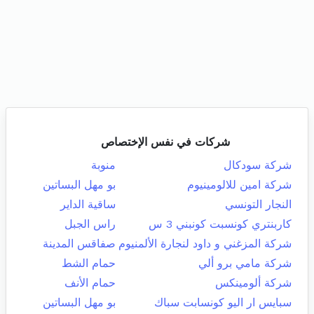
شركات في نفس الإختصاص
شركة سودكال
منوبة
شركة امين للالومينيوم
بو مهل البساتين
النجار التونسي
ساقية الداير
كاربنتري كونسبت كونبني 3 س
راس الجبل
شركة المزغني و داود لنجارة الألمنيوم
صفاقس المدينة
شركة مامي برو ألي
حمام الشط
شركة ألومينكس
حمام الأنف
سبايس ار اليو كونسابت سباك
بو مهل البساتين