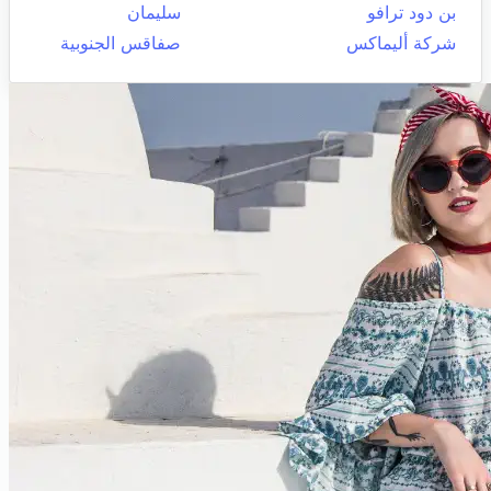
بن دود ترافو
سليمان
شركة أليماكس
صفاقس الجنوبية