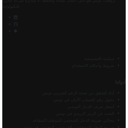
تروفيت تونس هو دليل أعمال تملكه وتحتفظ به وتديره
شركة مخزن
.
التكنولوجيا
سياسة الخصوصية
شروط وأحكام الاستخدام
أدواتنا
أداة التحقق من صحة الرقم الضريبي تونس
محول رقم الحساب الآيبان في تونس
أسعار صرف الدينار التونسي
البحث عن الرمز البريدي في تونس
محاكي ضريبة الدخل الشخصي للموظف/المتقاعد
ضريبة الدخل للمتقاعدين الفرنسيين المقيمين في تونس