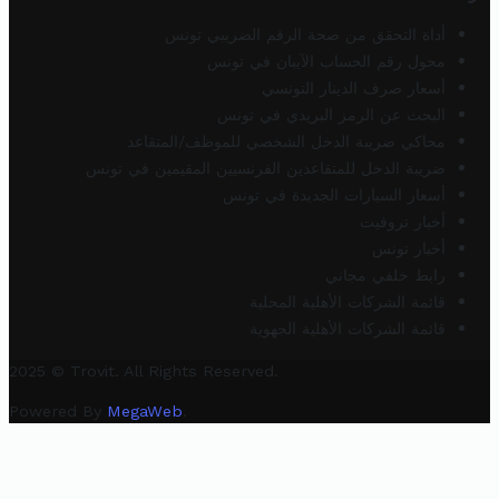
أداة التحقق من صحة الرقم الضريبي تونس
محول رقم الحساب الآيبان في تونس
أسعار صرف الدينار التونسي
البحث عن الرمز البريدي في تونس
محاكي ضريبة الدخل الشخصي للموظف/المتقاعد
ضريبة الدخل للمتقاعدين الفرنسيين المقيمين في تونس
أسعار السيارات الجديدة في تونس
أخبار تروفيت
أخبار تونس
رابط خلفي مجاني
قائمة الشركات الأهلية المحلية
قائمة الشركات الأهلية الجهوية
2025 © Trovit. All Rights Reserved.
Powered By
MegaWeb
.