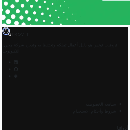
TROVIT
تروفيت تونس هو دليل أعمال تملكه وتحتفظ به وتديره
شركة مخزن
.
التكنولوجيا
سياسة الخصوصية
شروط وأحكام الاستخدام
أدواتنا