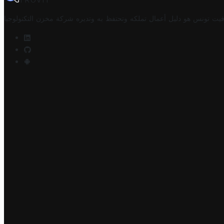
TROVIT
فيت تونس هو دليل أعمال تملكه وتحتفظ به وتديره
شركة مخزن التكنولوجيا