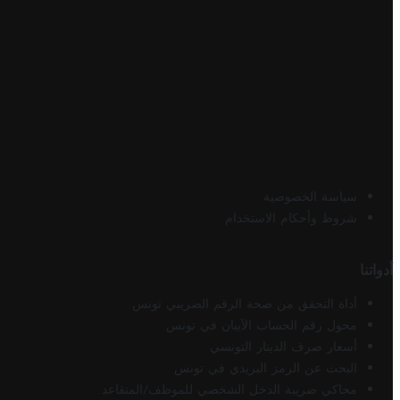
سياسة الخصوصية
شروط وأحكام الاستخدام
أدواتنا
أداة التحقق من صحة الرقم الضريبي تونس
محول رقم الحساب الآيبان في تونس
أسعار صرف الدينار التونسي
البحث عن الرمز البريدي في تونس
محاكي ضريبة الدخل الشخصي للموظف/المتقاعد