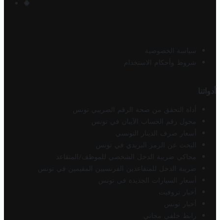
سياسة الخصوصية
شروط وأحكام الاستخدام
أدواتنا
أداة التحقق من صحة الرقم الضريبي تونس
محول رقم الحساب الآيبان في تونس
أسعار صرف الدينار التونسي
البحث عن الرمز البريدي في تونس
محاكي ضريبة الدخل الشخصي للموظف/المتقاعد
ضريبة الدخل للمتقاعدين الفرنسيين المقيمين في تونس
أسعار السيارات الجديدة في تونس
أخبار تروفيت
أخبار تونس
رابط خلفي مجاني