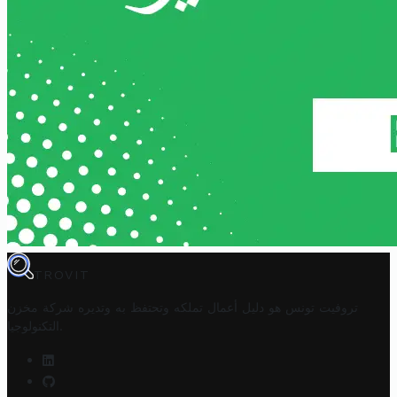
TROVIT
تروفيت تونس هو دليل أعمال تملكه وتحتفظ به وتديره
شركة مخزن
.
التكنولوجيا