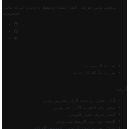
تروفيت تونس هو دليل أعمال تملكه وتحتفظ به وتديره
شركة مخزن
.
التكنولوجيا
سياسة الخصوصية
شروط وأحكام الاستخدام
أدواتنا
أداة التحقق من صحة الرقم الضريبي تونس
محول رقم الحساب الآيبان في تونس
أسعار صرف الدينار التونسي
البحث عن الرمز البريدي في تونس
محاكي ضريبة الدخل الشخصي للموظف/المتقاعد