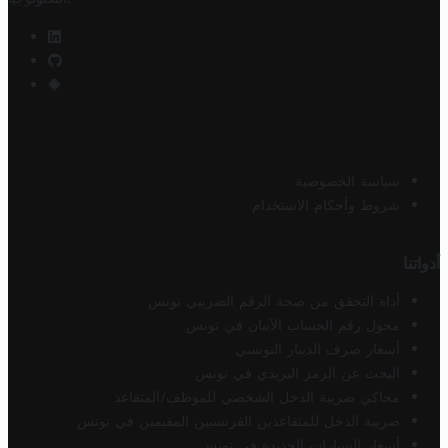
سياسة الخصوصية
شروط وأحكام الاستخدام
أدواتنا
أداة التحقق من صحة الرقم الضريبي تونس
محول رقم الحساب الآيبان في تونس
أسعار صرف الدينار التونسي
البحث عن الرمز البريدي في تونس
محاكي ضريبة الدخل الشخصي للموظف/المتقاعد
ضريبة الدخل للمتقاعدين الفرنسيين المقيمين في تونس
أسعار السيارات الجديدة في تونس