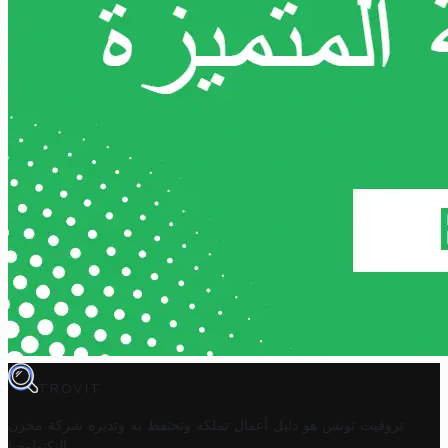
TROVIT
تروفيت تونس هو دليل أعمال تملكه وتحتفظ به وتديره
شركة مخزن
.
التكنولوجيا