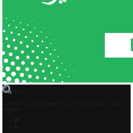
TROVIT
تروفيت تونس هو دليل أعمال تملكه وتحتفظ به وتديره
شركة مخزن
.
التكنولوجيا