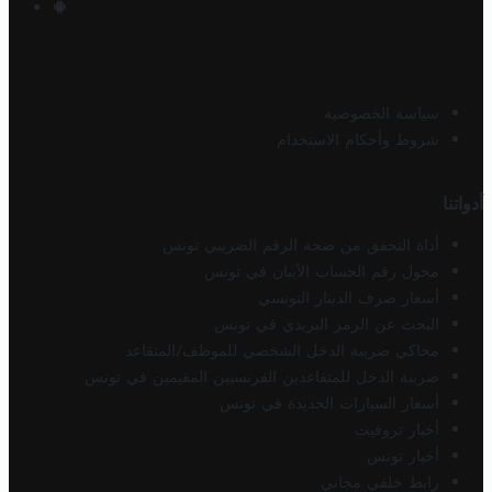
سياسة الخصوصية
شروط وأحكام الاستخدام
أدواتنا
أداة التحقق من صحة الرقم الضريبي تونس
محول رقم الحساب الآيبان في تونس
أسعار صرف الدينار التونسي
البحث عن الرمز البريدي في تونس
محاكي ضريبة الدخل الشخصي للموظف/المتقاعد
ضريبة الدخل للمتقاعدين الفرنسيين المقيمين في تونس
أسعار السيارات الجديدة في تونس
أخبار تروفيت
أخبار تونس
رابط خلفي مجاني