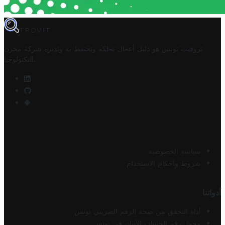
TROVIT
تروفيت تونس هو دليل أعمال تملكه وتحتفظ به وتديره
شركة مخزن
.
التكنولوجيا
سياسة الخصوصية
شروط وأحكام الاستخدام
أدواتنا
أداة التحقق من صحة الرقم الضريبي تونس
محول رقم الحساب الآيبان في تونس