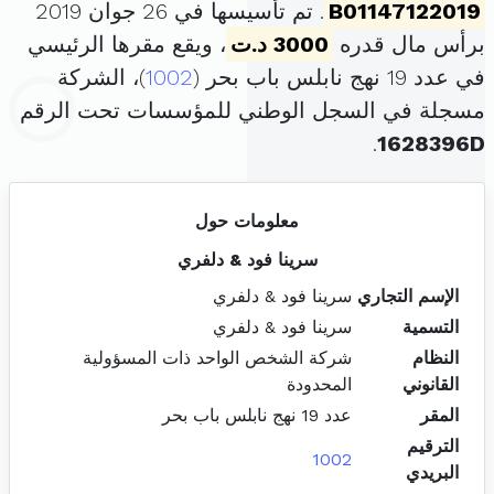
B01147122019
. تم تأسيسها في 26 جوان 2019
برأس مال قدره
3000 د.ت
، ويقع مقرها الرئيسي
في عدد 19 نهج نابلس باب بحر (
1002
)، الشركة
مسجلة في السجل الوطني للمؤسسات تحت الرقم
.
1628396D
معلومات حول
سرينا فود & دلفري
الإسم التجاري
سرينا فود & دلفري
التسمية
سرينا فود & دلفري
النظام
شركة الشخص الواحد ذات المسؤولية
القانوني
المحدودة
المقر
عدد 19 نهج نابلس باب بحر
الترقيم
1002
البريدي