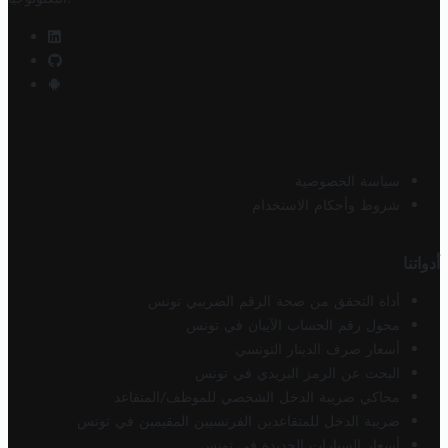
سياسة الخصوصية
شروط وأحكام الاستخدام
أدواتنا
أداة التحقق من صحة الرقم الضريبي تونس
محول رقم الحساب الآيبان في تونس
أسعار صرف الدينار التونسي
البحث عن الرمز البريدي في تونس
محاكي ضريبة الدخل الشخصي للموظف/المتقاعد
ضريبة الدخل للمتقاعدين الفرنسيين المقيمين في تونس
أسعار السيارات الجديدة في تونس