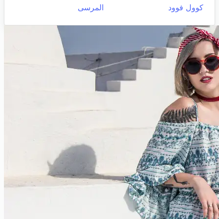
كوول فوود
المرسى