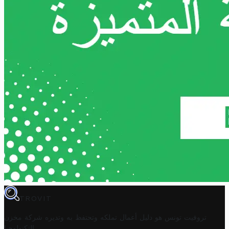
TROVIT
تروفيت تونس هو دليل أعمال تملكه وتحتفظ به وتديره
شركة مخزن
.
التكنولوجيا