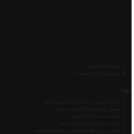
سياسة الخصوصية
شروط وأحكام الاستخدام
أدواتنا
أداة التحقق من صحة الرقم الضريبي تونس
محول رقم الحساب الآيبان في تونس
أسعار صرف الدينار التونسي
البحث عن الرمز البريدي في تونس
محاكي ضريبة الدخل الشخصي للموظف/المتقاعد