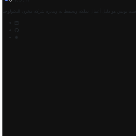
TROVIT
فيت تونس هو دليل أعمال تملكه وتحتفظ به وتديره
شركة مخزن التكنولوجيا