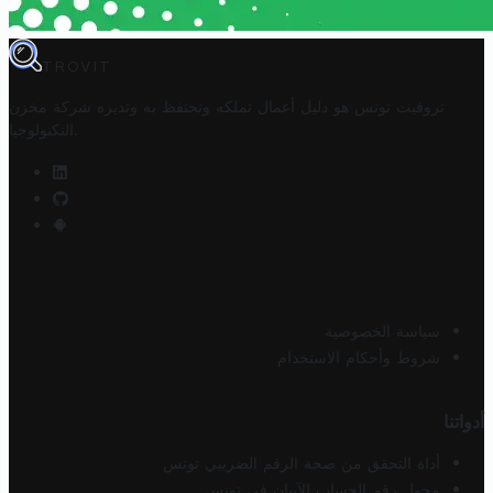
TROVIT
تروفيت تونس هو دليل أعمال تملكه وتحتفظ به وتديره
شركة مخزن
.
التكنولوجيا
سياسة الخصوصية
شروط وأحكام الاستخدام
أدواتنا
أداة التحقق من صحة الرقم الضريبي تونس
محول رقم الحساب الآيبان في تونس