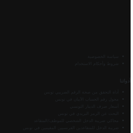
سياسة الخصوصية
شروط وأحكام الاستخدام
أدواتنا
أداة التحقق من صحة الرقم الضريبي تونس
محول رقم الحساب الآيبان في تونس
أسعار صرف الدينار التونسي
البحث عن الرمز البريدي في تونس
محاكي ضريبة الدخل الشخصي للموظف/المتقاعد
ضريبة الدخل للمتقاعدين الفرنسيين المقيمين في تونس