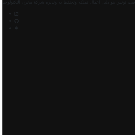
فيت تونس هو دليل أعمال تملكه وتحتفظ به وتديره
شركة مخزن التكنولوجيا