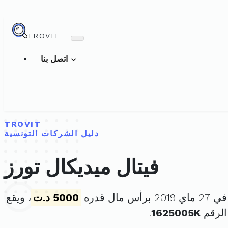
TROVIT
اتصل بنا
TROVIT
دليل الشركات التونسية
فيتال ميديكال تورز
س مال قدره
5000 د.ت
، ويقع
الرقم
1625005K
.