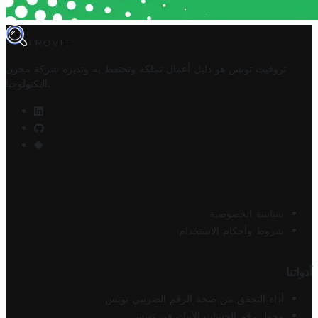
TROVIT
تروفيت تونس هو دليل أعمال تملكه وتحتفظ به وتديره
شركة مخزن
.
التكنولوجيا
سياسة الخصوصية
شروط وأحكام الاستخدام
أدواتنا
أداة التحقق من صحة الرقم الضريبي تونس
محول رقم الحساب الآيبان في تونس