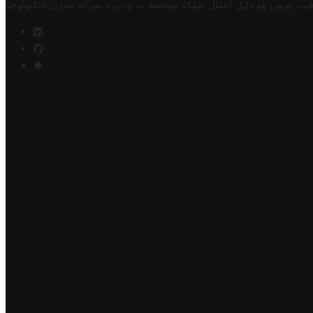
فيت تونس هو دليل أعمال تملكه وتحتفظ به وتديره
شركة مخزن التكنولوجيا