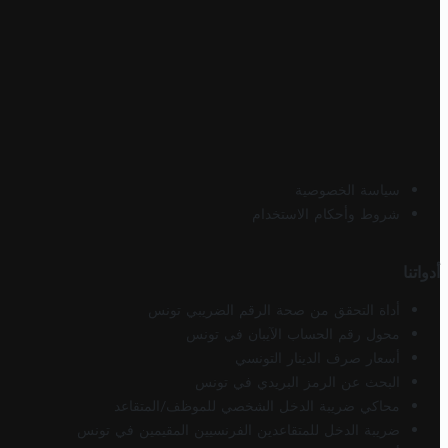
سياسة الخصوصية
شروط وأحكام الاستخدام
أدواتنا
أداة التحقق من صحة الرقم الضريبي تونس
محول رقم الحساب الآيبان في تونس
أسعار صرف الدينار التونسي
البحث عن الرمز البريدي في تونس
محاكي ضريبة الدخل الشخصي للموظف/المتقاعد
ضريبة الدخل للمتقاعدين الفرنسيين المقيمين في تونس