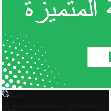
TROVIT
تروفيت تونس هو دليل أعمال تملكه وتحتفظ به وتديره
شركة مخزن
.
التكنولوجيا