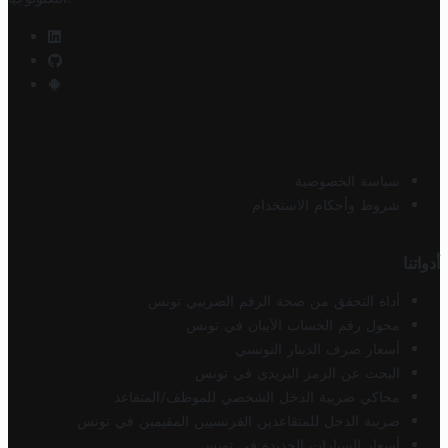
سياسة الخصوصية
شروط وأحكام الاستخدام
أدواتنا
أداة التحقق من صحة الرقم الضريبي تونس
محول رقم الحساب الآيبان في تونس
أسعار صرف الدينار التونسي
البحث عن الرمز البريدي في تونس
محاكي ضريبة الدخل الشخصي للموظف/المتقاعد
ضريبة الدخل للمتقاعدين الفرنسيين المقيمين في تونس
أسعار السيارات الجديدة في تونس