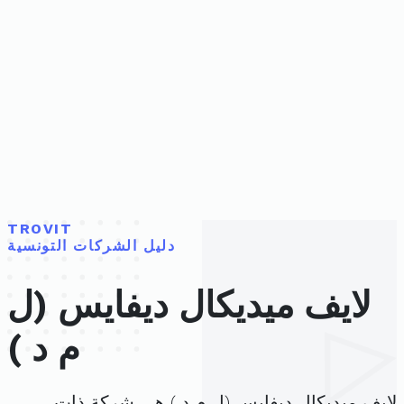
TROVIT
دليل الشركات التونسية
لايف ميديكال ديفايس (ل
م د )
لايف ميديكال ديفايس (ل م د ) هي شركة ذات