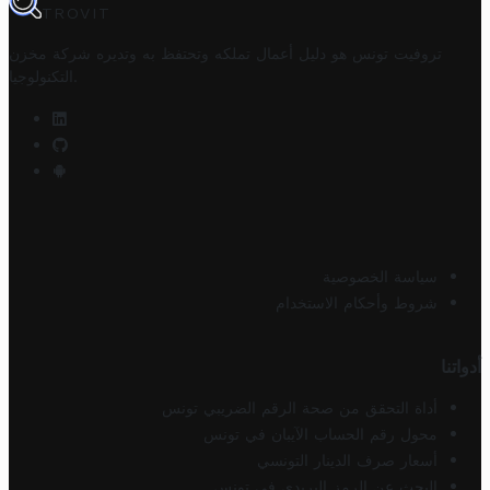
TROVIT
تروفيت تونس هو دليل أعمال تملكه وتحتفظ به وتديره
شركة مخزن
.
التكنولوجيا
سياسة الخصوصية
شروط وأحكام الاستخدام
أدواتنا
أداة التحقق من صحة الرقم الضريبي تونس
محول رقم الحساب الآيبان في تونس
أسعار صرف الدينار التونسي
البحث عن الرمز البريدي في تونس