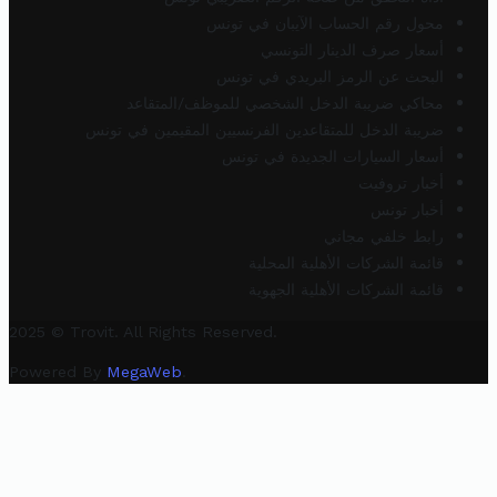
محول رقم الحساب الآيبان في تونس
أسعار صرف الدينار التونسي
البحث عن الرمز البريدي في تونس
محاكي ضريبة الدخل الشخصي للموظف/المتقاعد
ضريبة الدخل للمتقاعدين الفرنسيين المقيمين في تونس
أسعار السيارات الجديدة في تونس
أخبار تروفيت
أخبار تونس
رابط خلفي مجاني
قائمة الشركات الأهلية المحلية
قائمة الشركات الأهلية الجهوية
2025 © Trovit. All Rights Reserved.
Powered By
MegaWeb
.