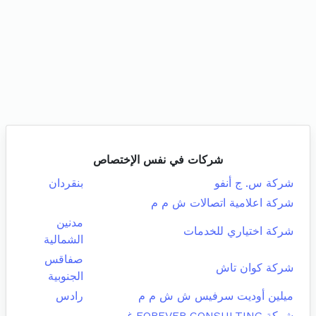
شركات في نفس الإختصاص
شركة س. ج أنفو
بنقردان
شركة اعلامية اتصالات ش م م
مدنين
شركة اختياري للخدمات
الشمالية
صفاقس
شركة كوان تاش
الجنوبية
ميلين أوديت سرفيس ش ش م م
رادس
شركة FOREVER CONSULTING غير