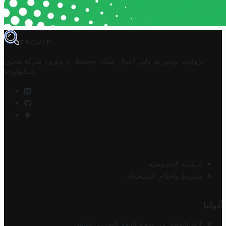
TROVIT
تروفيت تونس هو دليل أعمال تملكه وتحتفظ به وتديره
شركة مخزن
.
التكنولوجيا
سياسة الخصوصية
شروط وأحكام الاستخدام
أدواتنا
أداة التحقق من صحة الرقم الضريبي تونس