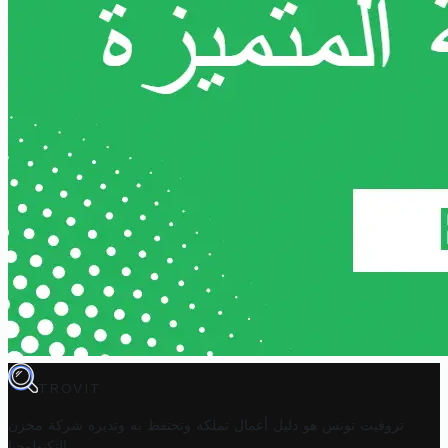
TROVIT
تروفيت تونس هو دليل أعمال تملكه وتحتفظ به وتديره
شركة مخزن
.
التكنولوجيا