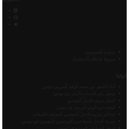
سياسة الخصوصية
شروط وأحكام الاستخدام
أدواتنا
أداة التحقق من صحة الرقم الضريبي تونس
محول رقم الحساب الآيبان في تونس
أسعار صرف الدينار التونسي
البحث عن الرمز البريدي في تونس
محاكي ضريبة الدخل الشخصي للموظف/المتقاعد
ضريبة الدخل للمتقاعدين الفرنسيين المقيمين في تونس
أسعار السيارات الجديدة في تونس