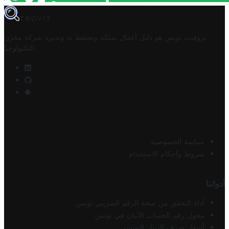
TROVIT
تروفيت تونس هو دليل أعمال تملكه وتحتفظ به وتديره
شركة مخزن
.
التكنولوجيا
سياسة الخصوصية
شروط وأحكام الاستخدام
أدواتنا
أداة التحقق من صحة الرقم الضريبي تونس
محول رقم الحساب الآيبان في تونس
أسعار صرف الدينار التونسي