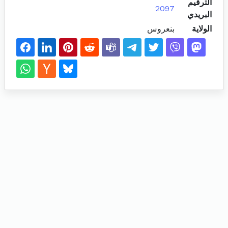
الترقيم
2097
البريدي
الولاية
بنعروس