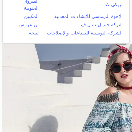
القيروان
بريكي لاد
الجنوبية
الإخوة الديماسي للأنشاءات المعدنية
المكنين
شركة جنرال ب.ل.ف
بن عروس
الشركة التونسية للصناعات والإصلاحات
تينجة