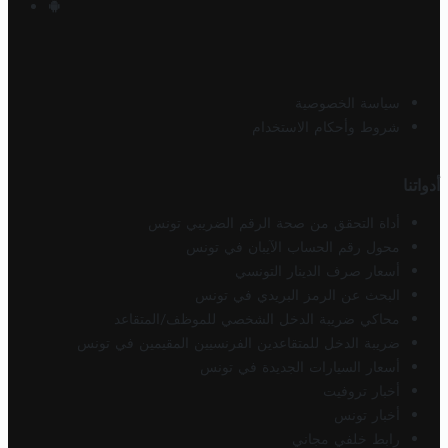
سياسة الخصوصية
شروط وأحكام الاستخدام
أدواتنا
أداة التحقق من صحة الرقم الضريبي تونس
محول رقم الحساب الآيبان في تونس
أسعار صرف الدينار التونسي
البحث عن الرمز البريدي في تونس
محاكي ضريبة الدخل الشخصي للموظف/المتقاعد
ضريبة الدخل للمتقاعدين الفرنسيين المقيمين في تونس
أسعار السيارات الجديدة في تونس
أخبار تروفيت
أخبار تونس
رابط خلفي مجاني