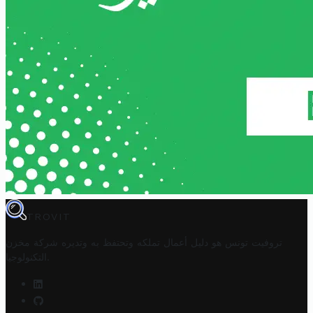
TROVIT
تروفيت تونس هو دليل أعمال تملكه وتحتفظ به وتديره
شركة مخزن
.
التكنولوجيا