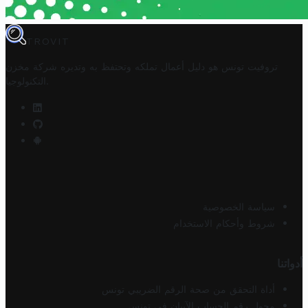
TROVIT
تروفيت تونس هو دليل أعمال تملكه وتحتفظ به وتديره
شركة مخزن
.
التكنولوجيا
سياسة الخصوصية
شروط وأحكام الاستخدام
أدواتنا
أداة التحقق من صحة الرقم الضريبي تونس
محول رقم الحساب الآيبان في تونس