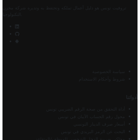
تروفيت تونس هو دليل أعمال تملكه وتحتفظ به وتديره
شركة مخزن
.
التكنولوجيا
سياسة الخصوصية
شروط وأحكام الاستخدام
أدواتنا
أداة التحقق من صحة الرقم الضريبي تونس
محول رقم الحساب الآيبان في تونس
أسعار صرف الدينار التونسي
البحث عن الرمز البريدي في تونس
محاكي ضريبة الدخل الشخصي للموظف/المتقاعد