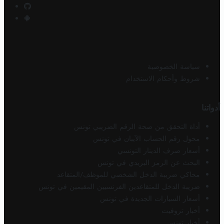
سياسة الخصوصية
شروط وأحكام الاستخدام
أدواتنا
أداة التحقق من صحة الرقم الضريبي تونس
محول رقم الحساب الآيبان في تونس
أسعار صرف الدينار التونسي
البحث عن الرمز البريدي في تونس
محاكي ضريبة الدخل الشخصي للموظف/المتقاعد
ضريبة الدخل للمتقاعدين الفرنسيين المقيمين في تونس
أسعار السيارات الجديدة في تونس
أخبار تروفيت
أخبار تونس