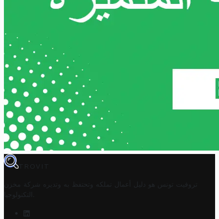
TROVIT
تروفيت تونس هو دليل أعمال تملكه وتحتفظ به وتديره
شركة مخزن
.
التكنولوجيا