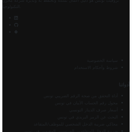
تروفيت تونس هو دليل أعمال تملكه وتحتفظ به وتديره
شركة مخزن
.
التكنولوجيا
سياسة الخصوصية
شروط وأحكام الاستخدام
أدواتنا
أداة التحقق من صحة الرقم الضريبي تونس
محول رقم الحساب الآيبان في تونس
أسعار صرف الدينار التونسي
البحث عن الرمز البريدي في تونس
محاكي ضريبة الدخل الشخصي للموظف/المتقاعد
ضريبة الدخل للمتقاعدين الفرنسيين المقيمين في تونس