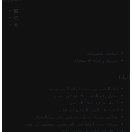
سياسة الخصوصية
شروط وأحكام الاستخدام
أدواتنا
أداة التحقق من صحة الرقم الضريبي تونس
محول رقم الحساب الآيبان في تونس
أسعار صرف الدينار التونسي
البحث عن الرمز البريدي في تونس
محاكي ضريبة الدخل الشخصي للموظف/المتقاعد
ضريبة الدخل للمتقاعدين الفرنسيين المقيمين في تونس
أسعار السيارات الجديدة في تونس