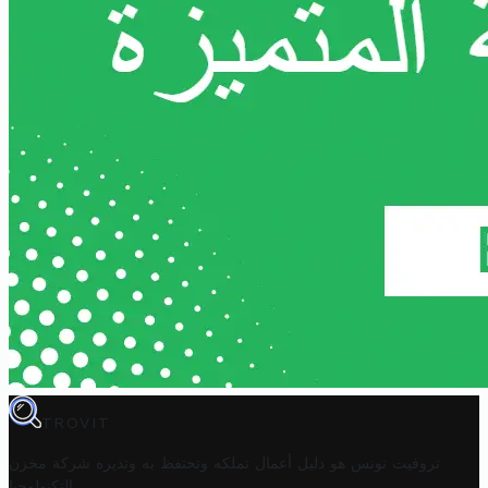
TROVIT
تروفيت تونس هو دليل أعمال تملكه وتحتفظ به وتديره
شركة مخزن
.
التكنولوجيا