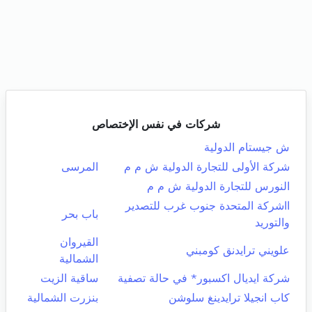
شركات في نفس الإختصاص
ش جيستام الدولية
شركة الأولى للتجارة الدولية ش م م
المرسى
النورس للتجارة الدولية ش م م
ااشركة المتحدة جنوب غرب للتصدير
باب بحر
والتوريد
القيروان
علويني ترايدنق كومبني
الشمالية
شركة ايديال اكسبور* في حالة تصفية
ساقية الزيت
كاب انجيلا ترايدينغ سلوشن
بنزرت الشمالية