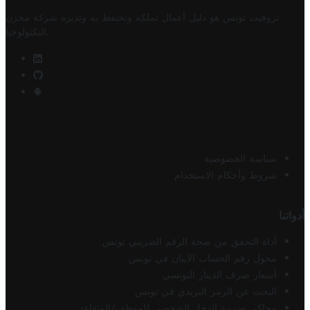
تروفيت تونس هو دليل أعمال تملكه وتحتفظ به وتديره
شركة مخزن
.
التكنولوجيا
سياسة الخصوصية
شروط وأحكام الاستخدام
أدواتنا
أداة التحقق من صحة الرقم الضريبي تونس
محول رقم الحساب الآيبان في تونس
أسعار صرف الدينار التونسي
البحث عن الرمز البريدي في تونس
محاكي ضريبة الدخل الشخصي للموظف/المتقاعد