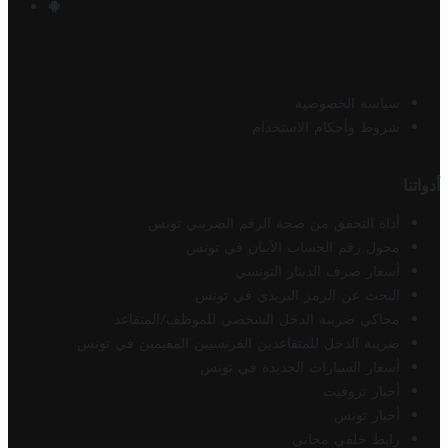
سياسة الخصوصية
شروط وأحكام الاستخدام
أدواتنا
أداة التحقق من صحة الرقم الضريبي تونس
محول رقم الحساب الآيبان في تونس
أسعار صرف الدينار التونسي
البحث عن الرمز البريدي في تونس
محاكي ضريبة الدخل الشخصي للموظف/المتقاعد
ضريبة الدخل للمتقاعدين الفرنسيين المقيمين في تونس
أسعار السيارات الجديدة في تونس
أخبار تروفيت
أخبار تونس
رابط خلفي مجاني