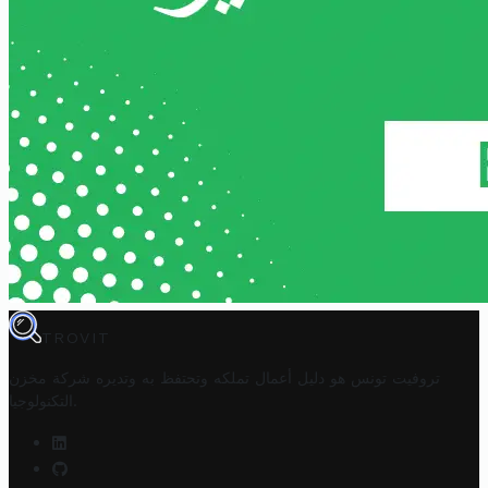
TROVIT
تروفيت تونس هو دليل أعمال تملكه وتحتفظ به وتديره
شركة مخزن
.
التكنولوجيا