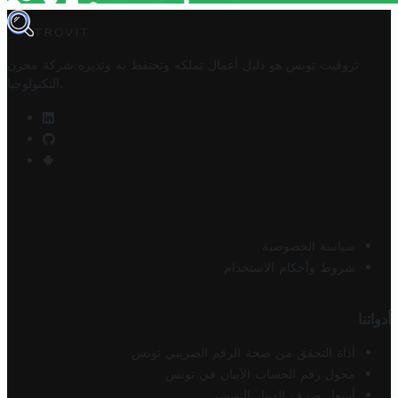
TROVIT
تروفيت تونس هو دليل أعمال تملكه وتحتفظ به وتديره
شركة مخزن
.
التكنولوجيا
سياسة الخصوصية
شروط وأحكام الاستخدام
أدواتنا
أداة التحقق من صحة الرقم الضريبي تونس
محول رقم الحساب الآيبان في تونس
أسعار صرف الدينار التونسي