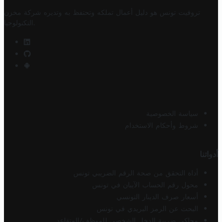
تروفيت تونس هو دليل أعمال تملكه وتحتفظ به وتديره
شركة مخزن
.
التكنولوجيا
سياسة الخصوصية
شروط وأحكام الاستخدام
أدواتنا
أداة التحقق من صحة الرقم الضريبي تونس
محول رقم الحساب الآيبان في تونس
أسعار صرف الدينار التونسي
البحث عن الرمز البريدي في تونس
محاكي ضريبة الدخل الشخصي للموظف/المتقاعد