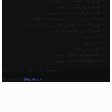
محول رقم الحساب الآيبان في تونس
أسعار صرف الدينار التونسي
البحث عن الرمز البريدي في تونس
محاكي ضريبة الدخل الشخصي للموظف/المتقاعد
ضريبة الدخل للمتقاعدين الفرنسيين المقيمين في تونس
أسعار السيارات الجديدة في تونس
أخبار تروفيت
أخبار تونس
رابط خلفي مجاني
قائمة الشركات الأهلية المحلية
قائمة الشركات الأهلية الجهوية
2025 © Trovit. All Rights Reserved.
Powered By
MegaWeb
.