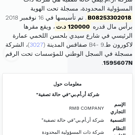
المسؤولية المحدودة، مسجلة تحت الهوية
B08253302018
. تم تأسيسها في 16 نوفمبر 2018
برأس مال قدره
120000 د.ت
، ويقع مقرها
الرئيسي في شارع سيدي بلحسن اللخمي عمارة
لاكورون ط.9 -B4 صفاقس المدينة (
3027
)، الشركة
مسجلة في السجل الوطني للمؤسسات تحت الرقم
.
1595607N
معلومات حول
شركة أر.أم.بي"في حالة تصفية"
الإسم
RMB COMPANY
التجاري
التسمية
شركة أر.أم.بي"في حالة تصفية"
النظام
شركة ذات المسؤولية المحدودة