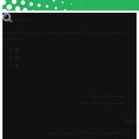
TROVIT
تروفيت تونس هو دليل أعمال تملكه وتحتفظ به وتديره
شركة مخزن
.
التكنولوجيا
سياسة الخصوصية
شروط وأحكام الاستخدام
أدواتنا
أداة التحقق من صحة الرقم الضريبي تونس