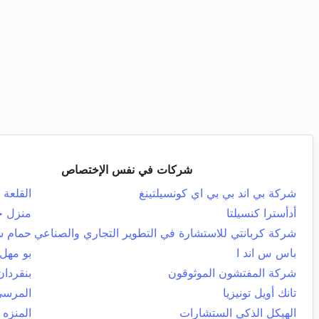
شركات في نفس الإختصاص
شركة بي اند بي بي اي كونسيلتينغ
القلعة
أدأسترا كنسيلتا
منزل ج
شركة كربانتي للاستشارة في التطوير التجاري والصناعي
حمام 
باس س اند ا
بو مهل 
شركة المفتشون الموثوقون
بنقردان
تانك أويل تونيزيا
المرس
الهيكل الذكي الستشارات
المنزه