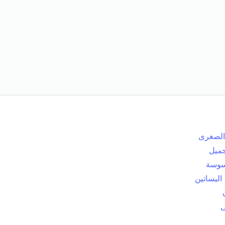
 الصغرى
ميل
سوسة
البساتين
ى