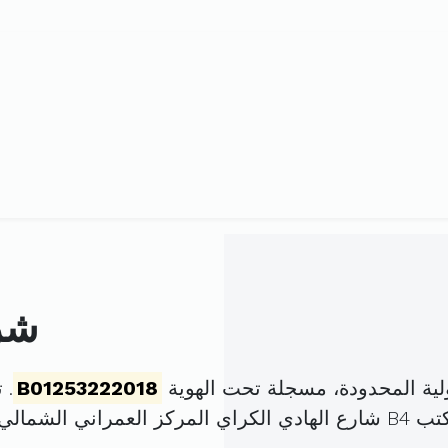
شر
ة المحدودة، مسجلة تحت الهوية
B01253222018
. تم
 المنزه (