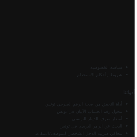
سياسة الخصوصية
شروط وأحكام الاستخدام
أدواتنا
أداة التحقق من صحة الرقم الضريبي تونس
محول رقم الحساب الآيبان في تونس
أسعار صرف الدينار التونسي
البحث عن الرمز البريدي في تونس
محاكي ضريبة الدخل الشخصي للموظف/المتقاعد