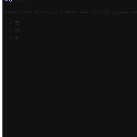
TROVIT
فيت تونس هو دليل أعمال تملكه وتحتفظ به وتديره
شركة مخزن التكنولوجيا