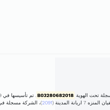
جلة تحت الهوية
B03280682018
. تم تأسيسها في 29 أكتوبر 2018 برأس مال قدره
2091
)، الشركة مسجلة ف