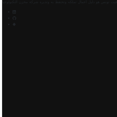
فيت تونس هو دليل أعمال تملكه وتحتفظ به وتديره
شركة مخزن التكنولوجيا