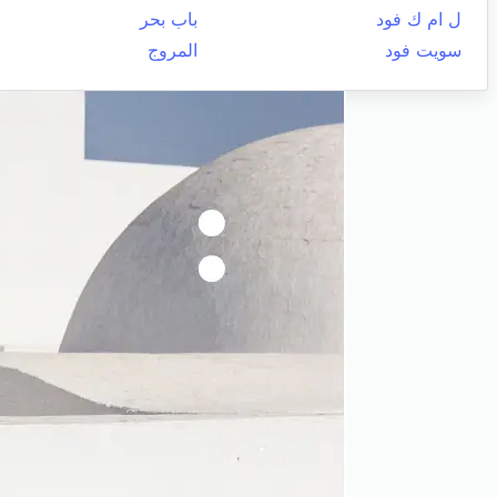
ل ام ك فود
باب بحر
سويت فود
المروج