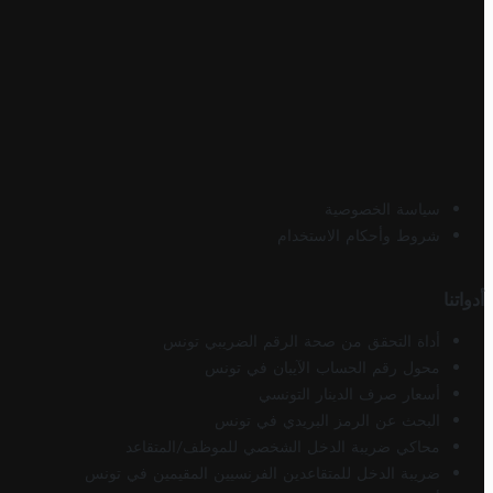
سياسة الخصوصية
شروط وأحكام الاستخدام
أدواتنا
أداة التحقق من صحة الرقم الضريبي تونس
محول رقم الحساب الآيبان في تونس
أسعار صرف الدينار التونسي
البحث عن الرمز البريدي في تونس
محاكي ضريبة الدخل الشخصي للموظف/المتقاعد
ضريبة الدخل للمتقاعدين الفرنسيين المقيمين في تونس