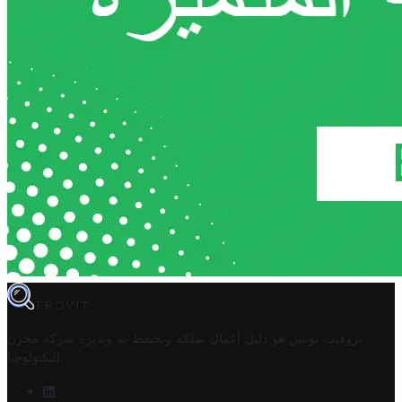
TROVIT
تروفيت تونس هو دليل أعمال تملكه وتحتفظ به وتديره
شركة مخزن
.
التكنولوجيا