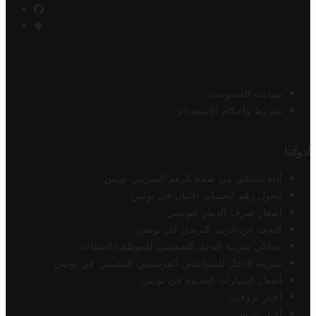
سياسة الخصوصية
شروط وأحكام الاستخدام
أدواتنا
أداة التحقق من صحة الرقم الضريبي تونس
محول رقم الحساب الآيبان في تونس
أسعار صرف الدينار التونسي
البحث عن الرمز البريدي في تونس
محاكي ضريبة الدخل الشخصي للموظف/المتقاعد
ضريبة الدخل للمتقاعدين الفرنسيين المقيمين في تونس
أسعار السيارات الجديدة في تونس
أخبار تروفيت
أخبار تونس