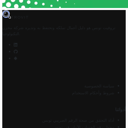
TROVIT
تروفيت تونس هو دليل أعمال تملكه وتحتفظ به وتديره
شركة مخزن
.
التكنولوجيا
سياسة الخصوصية
شروط وأحكام الاستخدام
أدواتنا
أداة التحقق من صحة الرقم الضريبي تونس
محول رقم الحساب الآيبان في تونس