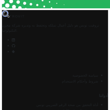
TROVIT
تروفيت تونس هو دليل أعمال تملكه وتحتفظ به وتديره
شركة مخزن
.
التكنولوجيا
سياسة الخصوصية
شروط وأحكام الاستخدام
أدواتنا
أداة التحقق من صحة الرقم الضريبي تونس