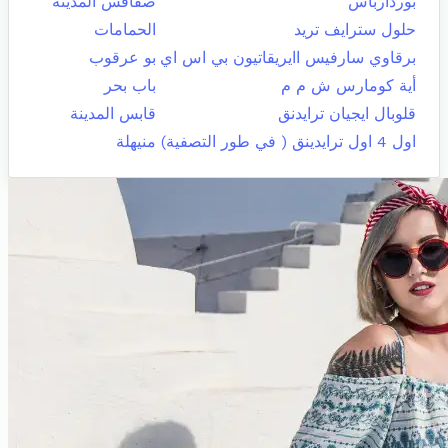
بوردارباس
صفاقس المدينة
حلول سترايف تريد
الحمامات
برقاوي سارفيس اايريقاتيون بي اس اي
بو عرقوب
أية كومارس ش م م
باب بحر
قلوبال ايجيان ترايدنق
قابس المدينة
اول 4 اول ترايدينق ( في طور التصفية)
منيهلة