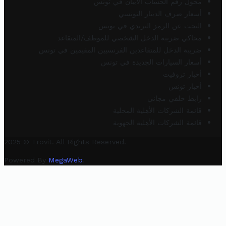
محول رقم الحساب الآيبان في تونس
أسعار صرف الدينار التونسي
البحث عن الرمز البريدي في تونس
محاكي ضريبة الدخل الشخصي للموظف/المتقاعد
ضريبة الدخل للمتقاعدين الفرنسيين المقيمين في تونس
أسعار السيارات الجديدة في تونس
أخبار تروفيت
أخبار تونس
رابط خلفي مجاني
قائمة الشركات الأهلية المحلية
قائمة الشركات الأهلية الجهوية
2025 © Trovit. All Rights Reserved.
Powered By
MegaWeb
.