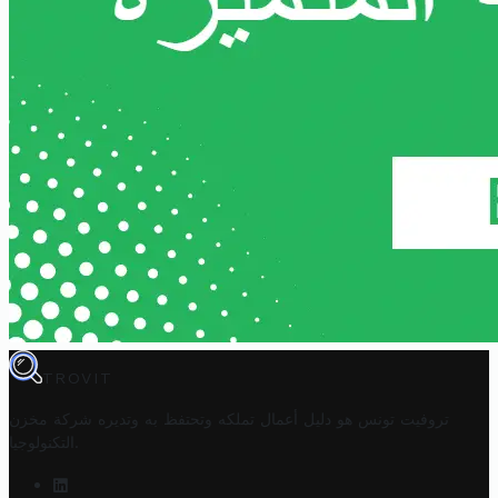
TROVIT
تروفيت تونس هو دليل أعمال تملكه وتحتفظ به وتديره
شركة مخزن
.
التكنولوجيا