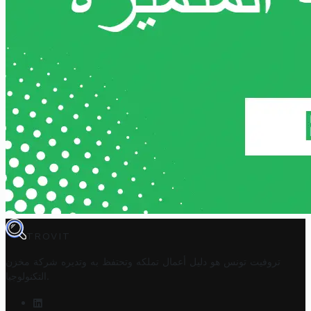
TROVIT
تروفيت تونس هو دليل أعمال تملكه وتحتفظ به وتديره
شركة مخزن
.
التكنولوجيا