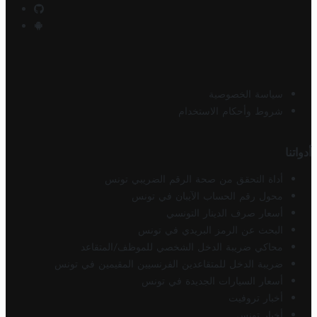
سياسة الخصوصية
شروط وأحكام الاستخدام
أدواتنا
أداة التحقق من صحة الرقم الضريبي تونس
محول رقم الحساب الآيبان في تونس
أسعار صرف الدينار التونسي
البحث عن الرمز البريدي في تونس
محاكي ضريبة الدخل الشخصي للموظف/المتقاعد
ضريبة الدخل للمتقاعدين الفرنسيين المقيمين في تونس
أسعار السيارات الجديدة في تونس
أخبار تروفيت
أخبار تونس