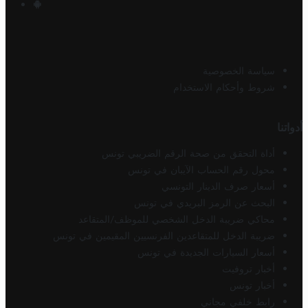
سياسة الخصوصية
شروط وأحكام الاستخدام
أدواتنا
أداة التحقق من صحة الرقم الضريبي تونس
محول رقم الحساب الآيبان في تونس
أسعار صرف الدينار التونسي
البحث عن الرمز البريدي في تونس
محاكي ضريبة الدخل الشخصي للموظف/المتقاعد
ضريبة الدخل للمتقاعدين الفرنسيين المقيمين في تونس
أسعار السيارات الجديدة في تونس
أخبار تروفيت
أخبار تونس
رابط خلفي مجاني