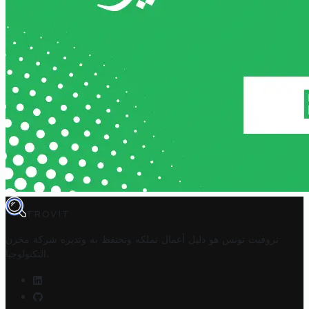
TROVIT
تروفيت تونس هو دليل أعمال تملكه وتحتفظ به وتديره
شركة مخزن
.
التكنولوجيا